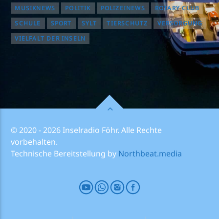
MUSIKNEWS
POLITIK
POLIZEINEWS
ROTARY CLUB
SCHULE
SPORT
SYLT
TIERSCHUTZ
VERSORGUNG
VIELFALT DER INSELN
© 2020 - 2026 Inselradio Föhr. Alle Rechte
vorbehalten.
Technische Bereitstellung by
Northbeat.media