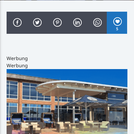
5
Inselradio Föhr
Werbung
Werbung
Handystream