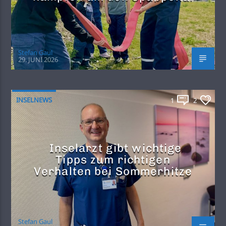
Stefan Gaul
29. JUNI 2026
INSELNEWS
1
2
Inselarzt gibt wichtige
Tipps zum richtigen
Verhalten bei Sommerhitze
Stefan Gaul