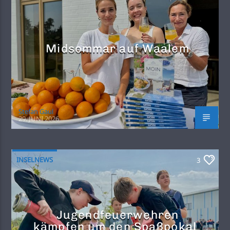
Midsommar auf Waalem
Stefan Gaul
29. JUNI 2026
INSELNEWS
3
Jugendfeuerwehren
kämpfen um den Spaßpokal