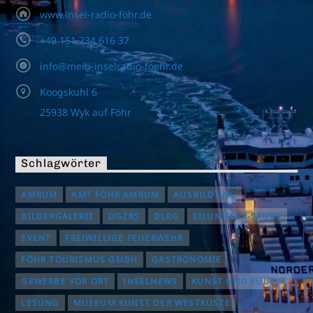
www.insel-radio-föhr.de
+49 151 234 616 37
info@mein-inselradio-foehr.de
Koogskuhl 6
25938 Wyk auf Föhr
Schlagwörter
AMRUM
AMT FÖHR AMRUM
AUSBILDUNG
BILDERGALERIE
DGZRS
DLRG
EILUN-FEER-SKUUL
EVENT
FREIWILLIGE FEUERWEHR
FÖHR TOURISMUS GMBH
GASTRONOMIE
GEWERBE VOR ORT
INSELNEWS
KUNST UND KULTUR
LESUNG
MUSEUM KUNST DER WESTKÜSTE