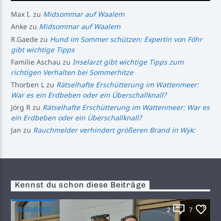
Max I.
zu
Midsommar auf Waalem
Anke
zu
Midsommar auf Waalem
R.Gaede
zu
Hund im Sommer schützen: Expertin von Föhr
gibt wichtige Tipps
Familie Aschau
zu
Inselarzt gibt wichtige Tipps zum
richtigen Verhalten bei Sommerhitze
Thorben L
zu
Rätselhafte Erschütterung im Wattenmeer:
War es ein Erdbeben oder ein Überschallknall?
Jörg R
zu
Rätselhafte Erschütterung im Wattenmeer: War es
ein Erdbeben oder ein Überschallknall?
Jan
zu
Rauchmelder verhindert größeren Brand in Wyk:
Kennst du schon diese Beiträge
INSELNEWS
2
7