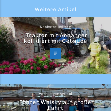
Weitere Artikel
Nächster Beitrag
Traktor mit Anhänger
kollidiert mit Gebäude
Vorheriger Artikel
Föhrer Whisky auf großer
Fahrt