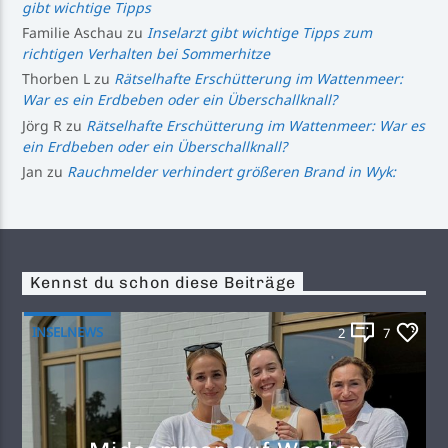
gibt wichtige Tipps
Familie Aschau
zu
Inselarzt gibt wichtige Tipps zum
richtigen Verhalten bei Sommerhitze
Thorben L
zu
Rätselhafte Erschütterung im Wattenmeer:
War es ein Erdbeben oder ein Überschallknall?
Jörg R
zu
Rätselhafte Erschütterung im Wattenmeer: War es
ein Erdbeben oder ein Überschallknall?
Jan
zu
Rauchmelder verhindert größeren Brand in Wyk:
Kennst du schon diese Beiträge
INSELNEWS
2
7