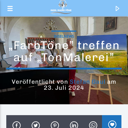
INSELNEWS
„FarbTöne” treffen
auf „TonMalerei”
Veröffentlicht von
Stefan Gaul
am
23. Juli 2024
Aktueller Titel
Leave Them Alone
Twenty 4 Seven