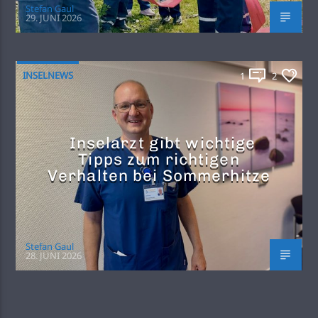
Stefan Gaul
29. JUNI 2026
INSELNEWS
1
2
Inselarzt gibt wichtige
Tipps zum richtigen
Verhalten bei Sommerhitze
Stefan Gaul
28. JUNI 2026