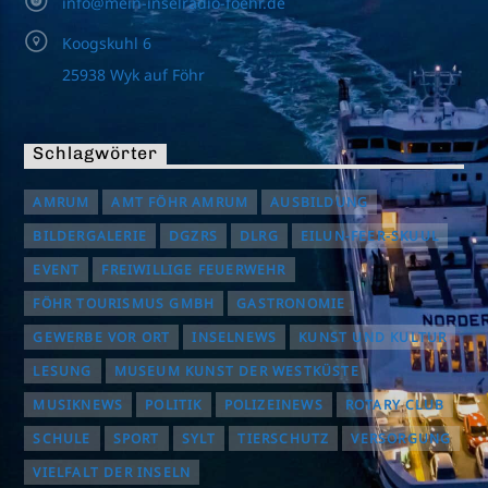
info@mein-inselradio-foehr.de
Koogskuhl 6
25938 Wyk auf Föhr
Schlagwörter
AMRUM
AMT FÖHR AMRUM
AUSBILDUNG
BILDERGALERIE
DGZRS
DLRG
EILUN-FEER-SKUUL
EVENT
FREIWILLIGE FEUERWEHR
FÖHR TOURISMUS GMBH
GASTRONOMIE
GEWERBE VOR ORT
INSELNEWS
KUNST UND KULTUR
LESUNG
MUSEUM KUNST DER WESTKÜSTE
MUSIKNEWS
POLITIK
POLIZEINEWS
ROTARY CLUB
SCHULE
SPORT
SYLT
TIERSCHUTZ
VERSORGUNG
VIELFALT DER INSELN