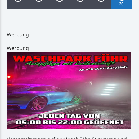
20
Werbung
Inselradio Föhr
Werbung
Handystream