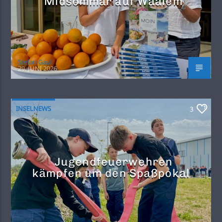
Midsommar auf Waalem
Stefan Gaul
29. JUNI 2026
INSELNEWS
3
Jugendfeuerwehren
kämpfen um den Spaßpokal