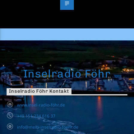
Inselradio Föhr
Inselradio Föhr Kontakt
www.insel-radio-föhr.de
+49 151 234 616 37
info@mein-inselradio-foehr.de