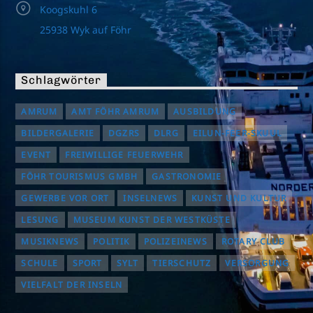
Koogskuhl 6
25938 Wyk auf Föhr
Schlagwörter
AMRUM
AMT FÖHR AMRUM
AUSBILDUNG
BILDERGALERIE
DGZRS
DLRG
EILUN-FEER-SKUUL
EVENT
FREIWILLIGE FEUERWEHR
FÖHR TOURISMUS GMBH
GASTRONOMIE
GEWERBE VOR ORT
INSELNEWS
KUNST UND KULTUR
LESUNG
MUSEUM KUNST DER WESTKÜSTE
MUSIKNEWS
POLITIK
POLIZEINEWS
ROTARY CLUB
SCHULE
SPORT
SYLT
TIERSCHUTZ
VERSORGUNG
VIELFALT DER INSELN