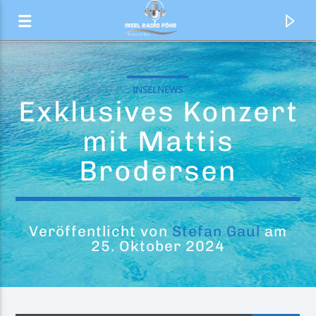
INSELNEWS
Exklusives Konzert
mit Mattis
Brodersen
Veröffentlicht von
Stefan Gaul
am
25. Oktober 2024
Aktueller Titel
Back into the Sun
Mark Medlock