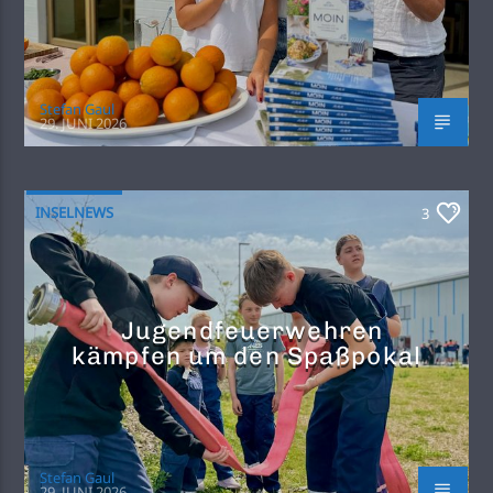
Stefan Gaul
29. JUNI 2026
INSELNEWS
3
Jugendfeuerwehren
kämpfen um den Spaßpokal
Stefan Gaul
29. JUNI 2026