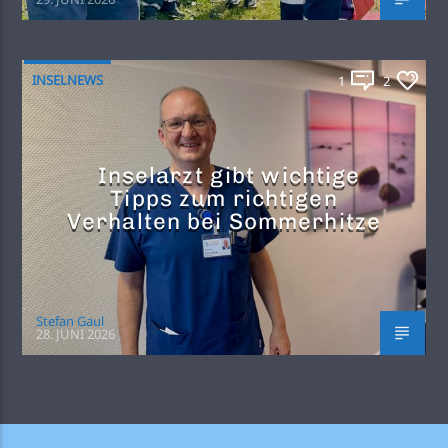
INSELNEWS
1
2
Inselarzt gibt wichtige
Tipps zum richtigen
Verhalten bei Sommerhitze
Stefan Gaul
28. JUNI 2026