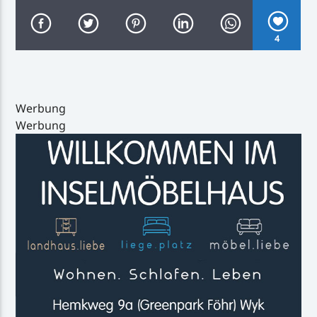
4
Inselradio Föhr
Werbung
Werbung
Handystream