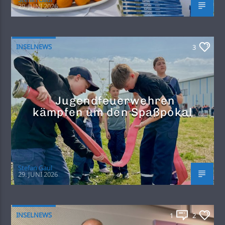
29. JUNI 2026
INSELNEWS
3
Jugendfeuerwehren
kämpfen um den Spaßpokal
Stefan Gaul
29. JUNI 2026
INSELNEWS
1
2