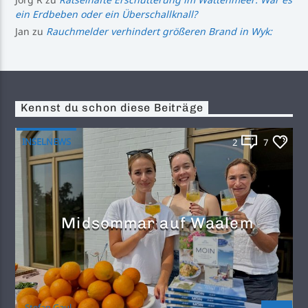
ein Erdbeben oder ein Überschallknall?
Jan
zu
Rauchmelder verhindert größeren Brand in Wyk:
Kennst du schon diese Beiträge
INSELNEWS
2
7
Midsommar auf Waalem
Stefan Gaul