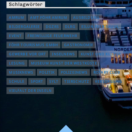
Schlagwörter
AMRUM
AMT FÖHR AMRUM
AUSBILDUNG
BILDERGALERIE
DGZRS
DLRG
EILUN-FEER-SKUUL
EVENT
FREIWILLIGE FEUERWEHR
FÖHR TOURISMUS GMBH
GASTRONOMIE
GEWERBE VOR ORT
INSELNEWS
KUNST UND KULTUR
LESUNG
MUSEUM KUNST DER WESTKÜSTE
MUSIKNEWS
POLITIK
POLIZEINEWS
ROTARY CLUB
SCHULE
SPORT
SYLT
TIERSCHUTZ
VERSORGUNG
VIELFALT DER INSELN