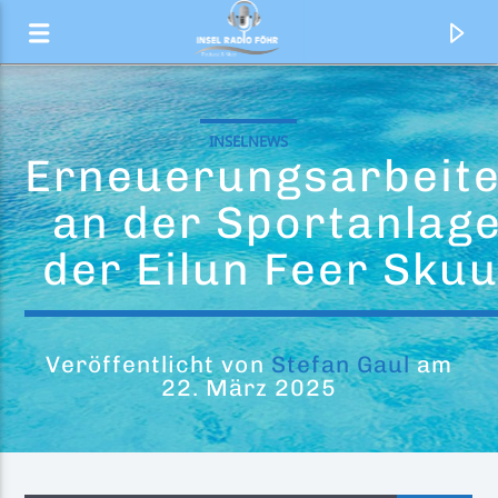
INSELNEWS
Erneuerungsarbeit
an der Sportanlag
der Eilun Feer Skuu
Veröffentlicht von
Stefan Gaul
am
22. März 2025
Aktueller Titel
The Rhythm Of The Night
Corona