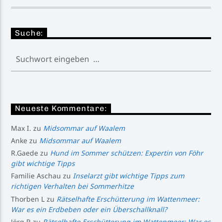
Suche:
Neueste Kommentare:
Max I.
zu
Midsommar auf Waalem
Anke
zu
Midsommar auf Waalem
R.Gaede
zu
Hund im Sommer schützen: Expertin von Föhr
gibt wichtige Tipps
Familie Aschau
zu
Inselarzt gibt wichtige Tipps zum
richtigen Verhalten bei Sommerhitze
Thorben L
zu
Rätselhafte Erschütterung im Wattenmeer:
War es ein Erdbeben oder ein Überschallknall?
Jörg R
zu
Rätselhafte Erschütterung im Wattenmeer: War es