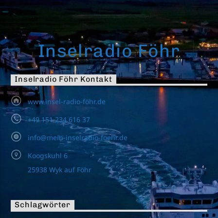
Inselradio Föhr
Inselradio Föhr Kontakt
www.insel-radio-föhr.de
+49 151 234 616 37
info@mein-inselradio-foehr.de
Koogskuhl 6
25938 Wyk auf Föhr
Schlagwörter