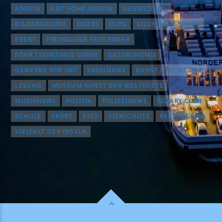
AMRUM
AMT FÖHR AMRUM
AUSBILDUNG
BILDERGALERIE
DGZRS
DLRG
EILUN-FEER-SKUUL
EVENT
FREIWILLIGE FEUERWEHR
FÖHR TOURISMUS GMBH
GASTRONOMIE
GEWERBE VOR ORT
INSELNEWS
KUNST UND KULTUR
LESUNG
MUSEUM KUNST DER WESTKÜSTE
MUSIKNEWS
POLITIK
POLIZEINEWS
ROTARY CLUB
SCHULE
SPORT
SYLT
TIERSCHUTZ
VERSORGUNG
VIELFALT DER INSELN