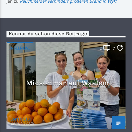
Jan
zu
Rauchmelder verhindert größeren Brand in Wyk:
Kennst du schon diese Beiträge
INSELNEWS
2
7
Midsommar auf Waalem
Stefan Gaul
29. JUNI 2026