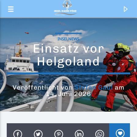
INSELNEWS
Einsatz vor
Helgoland
Veröffentlicht von
Stefan Gaul
am
14. Juni 2026
Aktueller Titel
Der Top 20 Countdown
Ted und Felix präsentieren