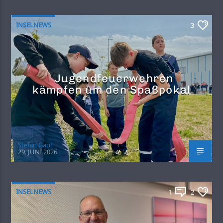
INSELNEWS
3
Jugendfeuerwehren
kämpfen um den Spaßpokal
Stefan Gaul
29. JUNI 2026
INSELNEWS
1
2