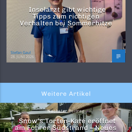
Inselarzt gibt wichtige
Tipps zum richtigen
Verhalten bei Sommerhitze
Stefan Gaul
28. JUNI 2026
Weitere Artikel
Nächster Beitrag
Snow’s Torten-Kate eröffnet
am Föhrer Südstrand – Neues