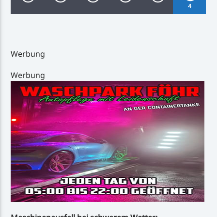
4
Werbung
Inselradio Föhr
Werbung
Handystream