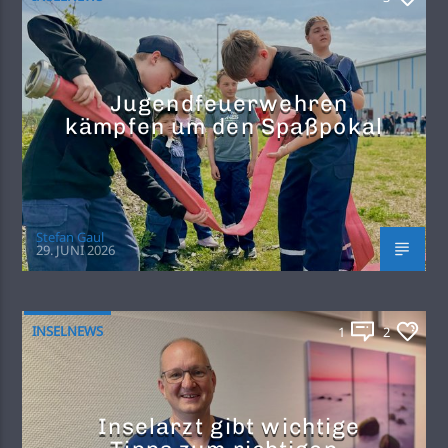
Jugendfeuerwehren
kämpfen um den Spaßpokal
Stefan Gaul
29. JUNI 2026
INSELNEWS
1
2
Inselarzt gibt wichtige