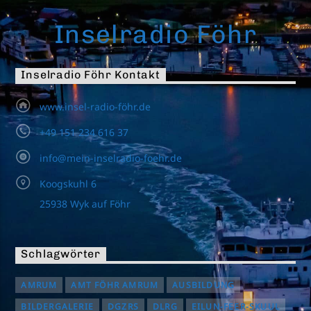
Inselradio Föhr
Inselradio Föhr Kontakt
www.insel-radio-föhr.de
+49 151 234 616 37
info@mein-inselradio-foehr.de
Koogskuhl 6
25938 Wyk auf Föhr
Schlagwörter
AMRUM
AMT FÖHR AMRUM
AUSBILDUNG
BILDERGALERIE
DGZRS
DLRG
EILUN-FEER-SKUUL