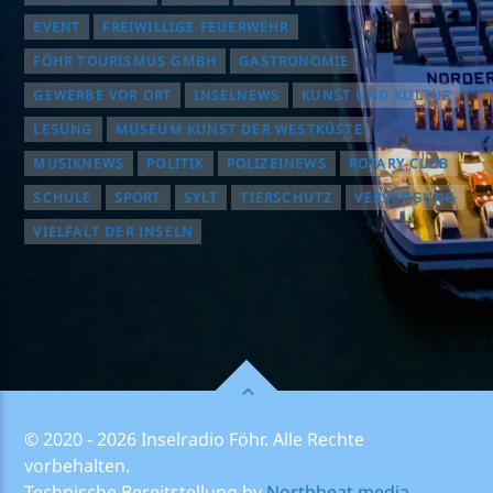
EVENT
FREIWILLIGE FEUERWEHR
FÖHR TOURISMUS GMBH
GASTRONOMIE
GEWERBE VOR ORT
INSELNEWS
KUNST UND KULTUR
LESUNG
MUSEUM KUNST DER WESTKÜSTE
MUSIKNEWS
POLITIK
POLIZEINEWS
ROTARY CLUB
SCHULE
SPORT
SYLT
TIERSCHUTZ
VERSORGUNG
VIELFALT DER INSELN
© 2020 - 2026 Inselradio Föhr. Alle Rechte
vorbehalten.
Technische Bereitstellung by
Northbeat.media