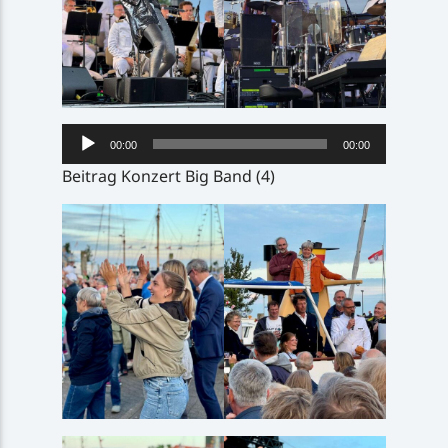
Audio-
00:00
00:00
Player
Beitrag Konzert Big Band (4)