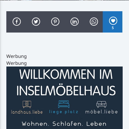
5
Inselradio Föhr
Werbung
Werbung
Handystream