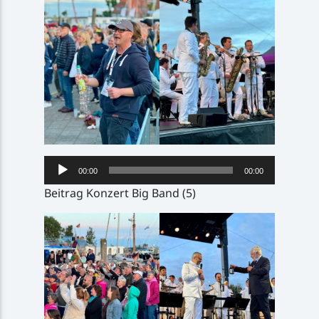
Audio-
00:00
00:00
Player
Beitrag Konzert Big Band (5)