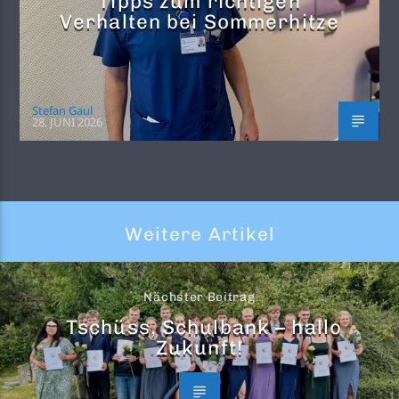
Tipps zum richtigen
Verhalten bei Sommerhitze
Stefan Gaul
28. JUNI 2026
Weitere Artikel
Nächster Beitrag
Tschüss, Schulbank – hallo
Zukunft!