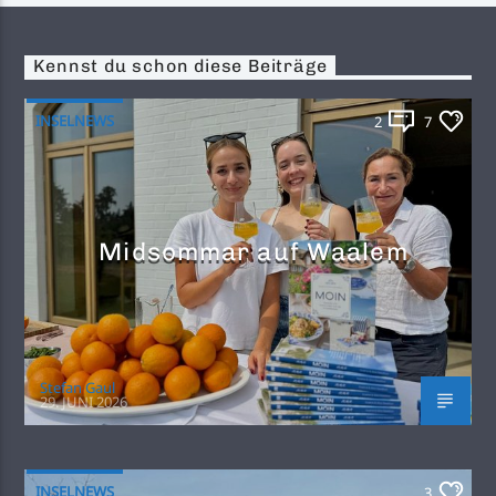
Kennst du schon diese Beiträge
INSELNEWS
2
7
Midsommar auf Waalem
Stefan Gaul
29. JUNI 2026
INSELNEWS
3