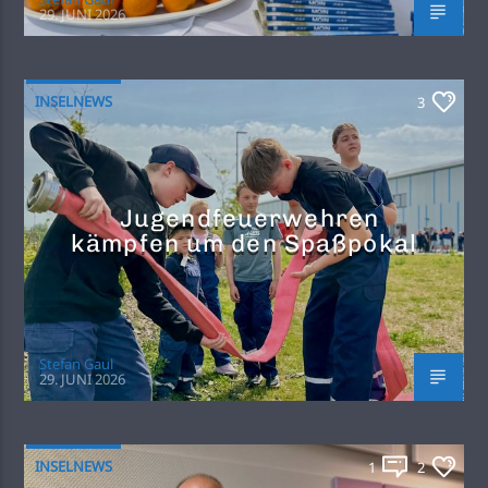
29. JUNI 2026
INSELNEWS
3
Jugendfeuerwehren
kämpfen um den Spaßpokal
Stefan Gaul
29. JUNI 2026
INSELNEWS
1
2