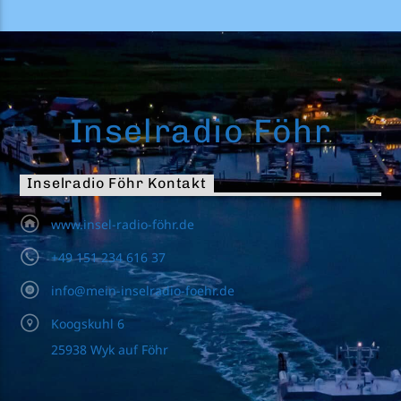
Inselradio Föhr
Inselradio Föhr Kontakt
www.insel-radio-föhr.de
+49 151 234 616 37
info@mein-inselradio-foehr.de
Koogskuhl 6
25938 Wyk auf Föhr