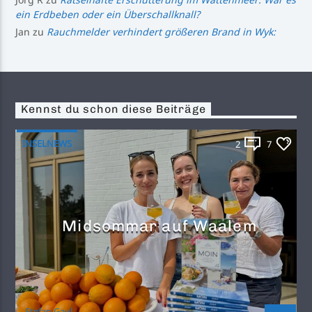
ein Erdbeben oder ein Überschallknall?
Jan
zu
Rauchmelder verhindert größeren Brand in Wyk:
Kennst du schon diese Beiträge
INSELNEWS
2
7
Midsommar auf Waalem
Stefan Gaul