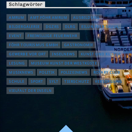
Schlagwörter
AMRUM
AMT FÖHR AMRUM
AUSBILDUNG
BILDERGALERIE
DGZRS
DLRG
EILUN-FEER-SKUUL
EVENT
FREIWILLIGE FEUERWEHR
FÖHR TOURISMUS GMBH
GASTRONOMIE
GEWERBE VOR ORT
INSELNEWS
KUNST UND KULTUR
LESUNG
MUSEUM KUNST DER WESTKÜSTE
MUSIKNEWS
POLITIK
POLIZEINEWS
ROTARY CLUB
SCHULE
SPORT
SYLT
TIERSCHUTZ
VERSORGUNG
VIELFALT DER INSELN