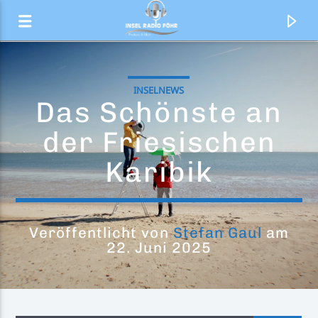
INSELNEWS
Das Schönste an
der Friesischen
Karibik
Veröffentlicht von
Stefan Gaul
am
22. Juni 2025
Aktueller Titel
Discohopping (Klubbheads Radio
Klubbheads
Mix)