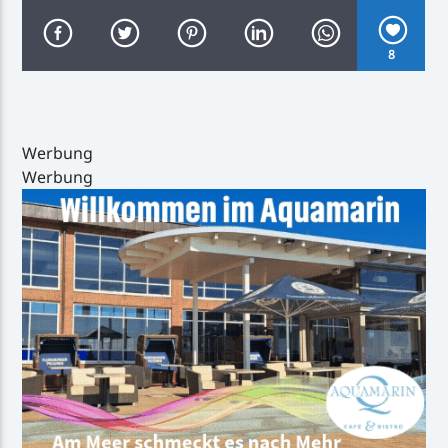
8
Inselradio Föhr
Werbung
Werbung
Handystream