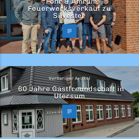
“Föhr & Amrum:
Feuerwerksverkauf zu
Silvester
Vorheriger Artikel
60 Jahre Gastfreundschaft in
Utersum