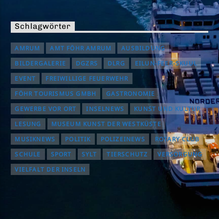
Schlagwörter
AMRUM
AMT FÖHR AMRUM
AUSBILDUNG
BILDERGALERIE
DGZRS
DLRG
EILUN-FEER-SKUUL
EVENT
FREIWILLIGE FEUERWEHR
FÖHR TOURISMUS GMBH
GASTRONOMIE
GEWERBE VOR ORT
INSELNEWS
KUNST UND KULTUR
LESUNG
MUSEUM KUNST DER WESTKÜSTE
MUSIKNEWS
POLITIK
POLIZEINEWS
ROTARY CLUB
SCHULE
SPORT
SYLT
TIERSCHUTZ
VERSORGUNG
VIELFALT DER INSELN