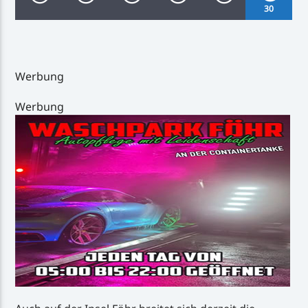
30
Werbung
Inselradio Föhr
Werbung
Handystream