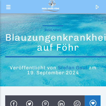
INSELNEWS
Blauzungenkrankhei
auf Föhr
Veröffentlicht von
Stefan Gaul
am
19. September 2024
Aktueller Titel
Pride
Felix Jaehn & JHart