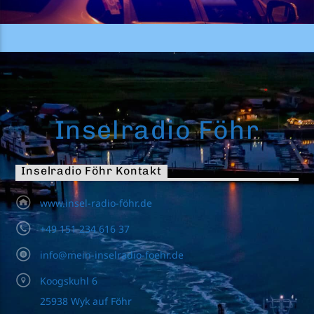
Inselradio Föhr
Inselradio Föhr Kontakt
www.insel-radio-föhr.de
+49 151 234 616 37
info@mein-inselradio-foehr.de
Koogskuhl 6
25938 Wyk auf Föhr