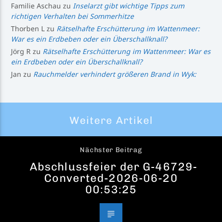
Familie Aschau
zu
Inselarzt gibt wichtige Tipps zum
richtigen Verhalten bei Sommerhitze
Thorben L
zu
Rätselhafte Erschütterung im Wattenmeer:
War es ein Erdbeben oder ein Überschallknall?
Jörg R
zu
Rätselhafte Erschütterung im Wattenmeer: War es
ein Erdbeben oder ein Überschallknall?
Jan
zu
Rauchmelder verhindert größeren Brand in Wyk:
Weitere Artikel
Nächster Beitrag
Abschlussfeier der G-46729-
Converted-2026-06-20
00:53:25