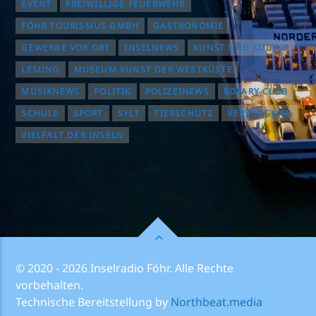
EVENT
FREIWILLIGE FEUERWEHR
FÖHR TOURISMUS GMBH
GASTRONOMIE
GEWERBE VOR ORT
INSELNEWS
KUNST UND KULTUR
LESUNG
MUSEUM KUNST DER WESTKÜSTE
MUSIKNEWS
POLITIK
POLIZEINEWS
ROTARY CLUB
SCHULE
SPORT
SYLT
TIERSCHUTZ
VERSORGUNG
VIELFALT DER INSELN
© 2020 - 2026 Inselradio Föhr. Alle Rechte
vorbehalten.
Technische Bereitstellung by
Northbeat.media