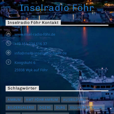
Inselradio Föhr
Inselradio Föhr Kontakt
www.insel-radio-föhr.de
+49 151 234 616 37
info@mein-inselradio-foehr.de
Koogskuhl 6
25938 Wyk auf Föhr
Schlagwörter
AMRUM
AMT FÖHR AMRUM
AUSBILDUNG
BILDERGALERIE
DGZRS
DLRG
EILUN-FEER-SKUUL