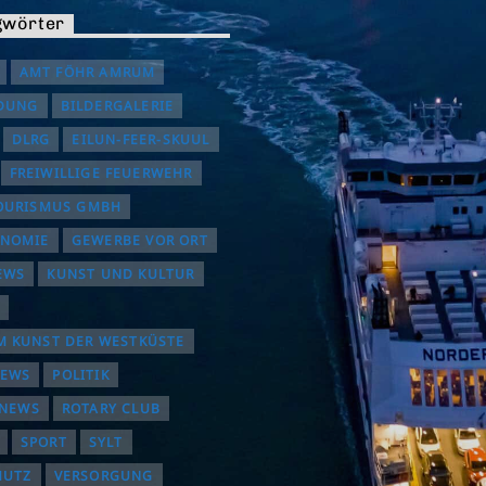
gwörter
AMT FÖHR AMRUM
DUNG
BILDERGALERIE
DLRG
EILUN-FEER-SKUUL
FREIWILLIGE FEUERWEHR
OURISMUS GMBH
ONOMIE
GEWERBE VOR ORT
EWS
KUNST UND KULTUR
 KUNST DER WESTKÜSTE
NEWS
POLITIK
INEWS
ROTARY CLUB
SPORT
SYLT
HUTZ
VERSORGUNG