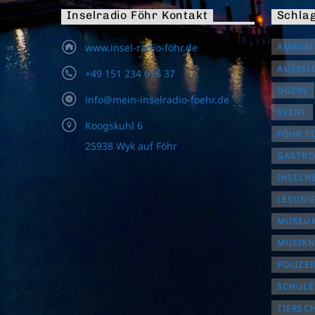
Inselradio Föhr Kontakt
Schla
www.insel-radio-föhr.de
AMRUM
AUSBIL
+49 151 234 616 37
DGZRS
info@mein-inselradio-foehr.de
EVENT
Koogskuhl 6
FÖHR T
25938 Wyk auf Föhr
GASTR
INSELN
LESUNG
MUSEUM
MUSIK
POLIZE
SCHULE
TIERSC