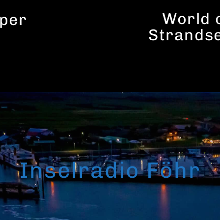
World o
per
Strands
Inselradio Föhr