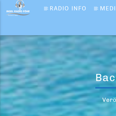
RADIO INFO
MED
Aktueller Titel
C’est La Vie
Dagny
Bac
Verö