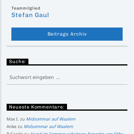
Teammitglied
Stefan Gaul
Beitrags Archiv
Suche:
Neueste Kommentare:
Max I.
zu
Midsommar auf Waalem
Anke
zu
Midsommar auf Waalem
R.Gaede
zu
Hund im Sommer schützen: Expertin von Föhr