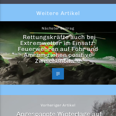
Weitere Artikel
Nächster Beitrag
Rettungskräfte auch bei
Extremwetter im Einsatz:
Feuerwehren auf Föhr und
Amrum ziehen positive
Zwischenbilanz
Vorheriger Artikel
Angespannte Winterlage auf