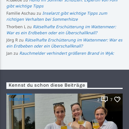
gibt wichtige Tipps
Familie Aschau
zu
Inselarzt gibt wichtige Tipps zum
richtigen Verhalten bei Sommerhitze
Thorben L
zu
Rätselhafte Erschütterung im Wattenmeer:
War es ein Erdbeben oder ein Überschallknall?
Jörg R
zu
Rätselhafte Erschütterung im Wattenmeer: War es
ein Erdbeben oder ein Überschallknall?
Jan
zu
Rauchmelder verhindert größeren Brand in Wyk:
Kennst du schon diese Beiträge
INSELNEWS
2
7