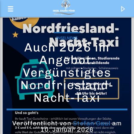
INSELNEWS
Auch 2026 im
Angebot:
Vergünstigtes
Nordfriesland-
Nacht-Taxi
Aktueller Titel
The Fate of Ophelia
Veröffentlicht von
Stefan Gaul
am
10. Januar 2026
Taylor Swift