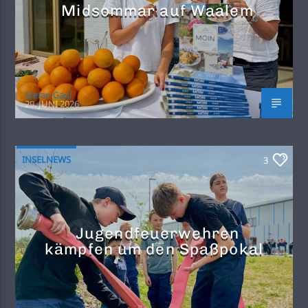
Midsommar auf Waalem
Stefan Gaul
29. JUNI 2026
INSELNEWS
3
Jugendfeuerwehren
kämpfen um den Spaßpokal