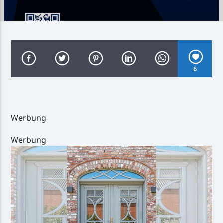
Inselradio Föhr
6
Handystream
Werbung
Werbung