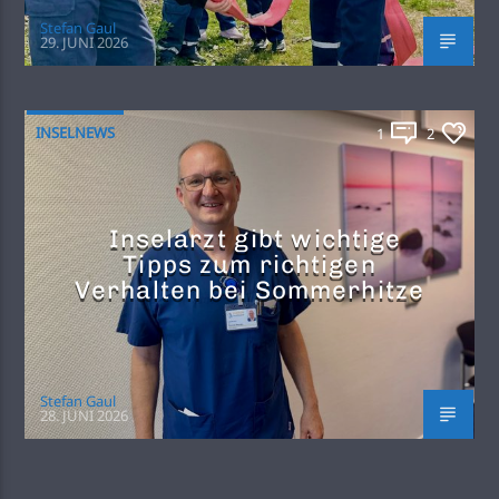
Stefan Gaul
29. JUNI 2026
INSELNEWS
1
2
Inselarzt gibt wichtige
Tipps zum richtigen
Verhalten bei Sommerhitze
Stefan Gaul
28. JUNI 2026