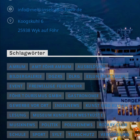
info@mein-inselradio-foehr.de
Koogskuhl 6
25938 Wyk auf Föhr
Schlagwörter
AMRUM
AMT FÖHR AMRUM
AUSBILDUNG
BILDERGALERIE
DGZRS
DLRG
EILUN-FEER-SKUUL
EVENT
FREIWILLIGE FEUERWEHR
FÖHR TOURISMUS GMBH
GASTRONOMIE
GEWERBE VOR ORT
INSELNEWS
KUNST UND KULTUR
LESUNG
MUSEUM KUNST DER WESTKÜSTE
MUSIKNEWS
POLITIK
POLIZEINEWS
ROTARY CLUB
SCHULE
SPORT
SYLT
TIERSCHUTZ
VERSORGUNG