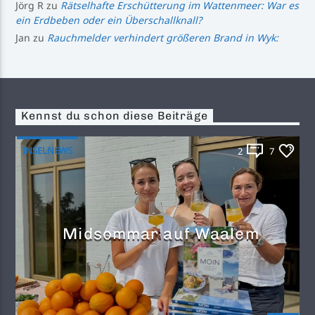
Jörg R
zu
Rätselhafte Erschütterung im Wattenmeer: War es
ein Erdbeben oder ein Überschallknall?
Jan
zu
Rauchmelder verhindert größeren Brand in Wyk:
Kennst du schon diese Beiträge
INSELNEWS
2
7
Midsommar auf Waalem