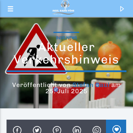
INSELNEWS
Aktueller
Verkehrshinweis
Veröffentlicht von
Stefan Gaul
am
25. Juli 2025
Aktueller Titel
The Rhythm Of The Night
Corona