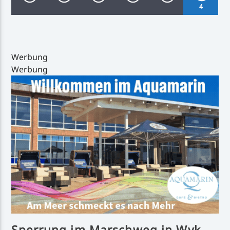
4
Werbung
Werbung
Inselradio Föhr
Handystream
Sperrung im Marschweg in Wyk