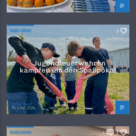
Stefan Gaul
29. JUNI 2026
INSELNEWS
3
Jugendfeuerwehren
kämpfen um den Spaßpokal
Stefan Gaul
29. JUNI 2026
INSELNEWS
1
2