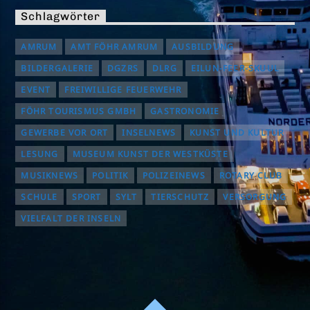
Schlagwörter
AMRUM
AMT FÖHR AMRUM
AUSBILDUNG
BILDERGALERIE
DGZRS
DLRG
EILUN-FEER-SKUUL
EVENT
FREIWILLIGE FEUERWEHR
FÖHR TOURISMUS GMBH
GASTRONOMIE
GEWERBE VOR ORT
INSELNEWS
KUNST UND KULTUR
LESUNG
MUSEUM KUNST DER WESTKÜSTE
MUSIKNEWS
POLITIK
POLIZEINEWS
ROTARY CLUB
SCHULE
SPORT
SYLT
TIERSCHUTZ
VERSORGUNG
VIELFALT DER INSELN