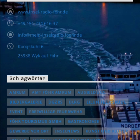
www.insel-radio-föhr.de
+49 151 234 616 37
info@mein-inselradio-foehr.de
Koogskuhl 6
25938 Wyk auf Föhr
Schlagwörter
AMRUM
AMT FÖHR AMRUM
AUSBILDUNG
BILDERGALERIE
DGZRS
DLRG
EILUN-FEER-SKUUL
EVENT
FREIWILLIGE FEUERWEHR
FÖHR TOURISMUS GMBH
GASTRONOMIE
GEWERBE VOR ORT
INSELNEWS
KUNST UND KULTUR