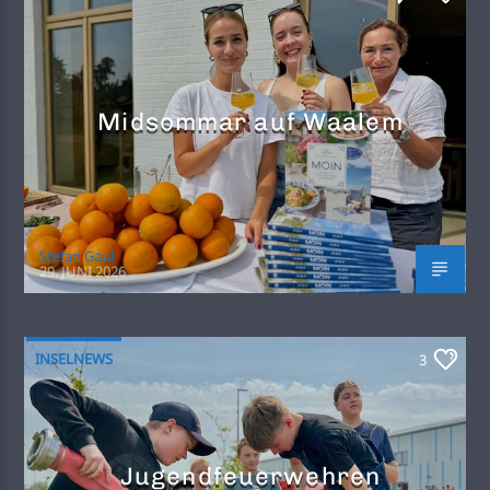
Midsommar auf Waalem
Stefan Gaul
29. JUNI 2026
INSELNEWS
3
Jugendfeuerwehren