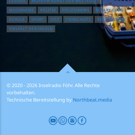
LESUNG
MUSEUM KUNST DER WESTKÜSTE
MUSIKNEWS
POLITIK
POLIZEINEWS
ROTARY CLUB
SCHULE
SPORT
SYLT
TIERSCHUTZ
VERSORGUNG
VIELFALT DER INSELN
© 2020 - 2026 Inselradio Föhr. Alle Rechte
vorbehalten.
Technische Bereitstellung by
Northbeat.media