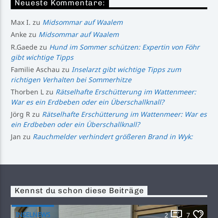
Neueste Kommentare:
Max I.
zu
Midsommar auf Waalem
Anke
zu
Midsommar auf Waalem
R.Gaede
zu
Hund im Sommer schützen: Expertin von Föhr
gibt wichtige Tipps
Familie Aschau
zu
Inselarzt gibt wichtige Tipps zum
richtigen Verhalten bei Sommerhitze
Thorben L
zu
Rätselhafte Erschütterung im Wattenmeer:
War es ein Erdbeben oder ein Überschallknall?
Jörg R
zu
Rätselhafte Erschütterung im Wattenmeer: War es
ein Erdbeben oder ein Überschallknall?
Jan
zu
Rauchmelder verhindert größeren Brand in Wyk:
Kennst du schon diese Beiträge
INSELNEWS
2
7