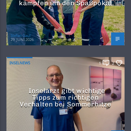
kämpfen um den Spaßpokal
Stefan Gaul
29. JUNI 2026
INSELNEWS
1
2
Inselarzt gibt wichtige
Tipps zum richtigen
Verhalten bei Sommerhitze