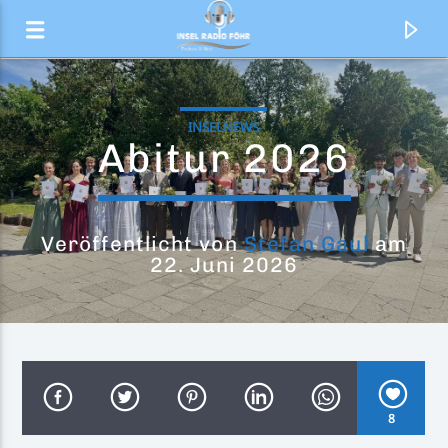
INSELNEWS
Abitur 2026
Veröffentlicht von
Stefan Gaul
am
22. Juni 2026
Aktueller Titel
Die aktuellen Nachrichten
8
Inselradio Föhr