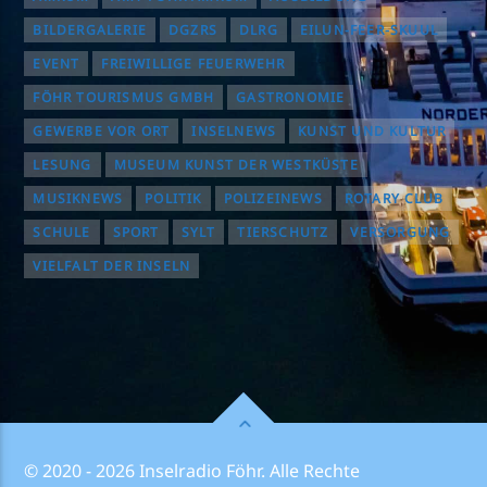
BILDERGALERIE
DGZRS
DLRG
EILUN-FEER-SKUUL
EVENT
FREIWILLIGE FEUERWEHR
FÖHR TOURISMUS GMBH
GASTRONOMIE
GEWERBE VOR ORT
INSELNEWS
KUNST UND KULTUR
LESUNG
MUSEUM KUNST DER WESTKÜSTE
MUSIKNEWS
POLITIK
POLIZEINEWS
ROTARY CLUB
SCHULE
SPORT
SYLT
TIERSCHUTZ
VERSORGUNG
VIELFALT DER INSELN
© 2020 - 2026 Inselradio Föhr. Alle Rechte