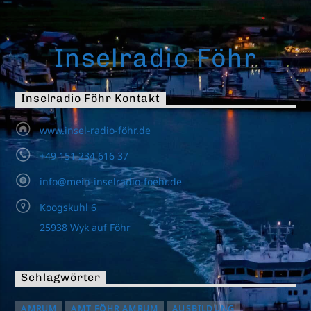
Musikalisch durch den Abend mit dem Inselradio Föhr.
Mehr Informationen
Inselradio Föhr
Inselradio Föhr Kontakt
www.insel-radio-föhr.de
+49 151 234 616 37
info@mein-inselradio-foehr.de
Koogskuhl 6
25938 Wyk auf Föhr
Schlagwörter
AMRUM
AMT FÖHR AMRUM
AUSBILDUNG