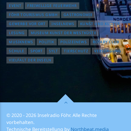
EVENT
FREIWILLIGE FEUERWEHR
FÖHR TOURISMUS GMBH
GASTRONOMIE
GEWERBE VOR ORT
INSELNEWS
KUNST UND KULTUR
LESUNG
MUSEUM KUNST DER WESTKÜSTE
MUSIKNEWS
POLITIK
POLIZEINEWS
ROTARY CLUB
SCHULE
SPORT
SYLT
TIERSCHUTZ
VERSORGUNG
VIELFALT DER INSELN
© 2020 - 2026 Inselradio Föhr. Alle Rechte
vorbehalten.
Technische Bereitstellung by
Northbeat.media