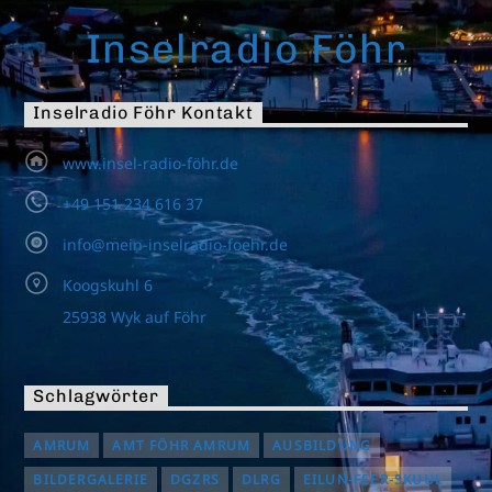
Inselradio Föhr
Inselradio Föhr Kontakt
www.insel-radio-föhr.de
+49 151 234 616 37
info@mein-inselradio-foehr.de
Koogskuhl 6
25938 Wyk auf Föhr
Schlagwörter
AMRUM
AMT FÖHR AMRUM
AUSBILDUNG
BILDERGALERIE
DGZRS
DLRG
EILUN-FEER-SKUUL