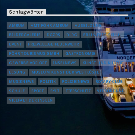
Schlagwörter
AMRUM
AMT FÖHR AMRUM
AUSBILDUNG
BILDERGALERIE
DGZRS
DLRG
EILUN-FEER-SKUUL
EVENT
FREIWILLIGE FEUERWEHR
FÖHR TOURISMUS GMBH
GASTRONOMIE
GEWERBE VOR ORT
INSELNEWS
KUNST UND KULTUR
LESUNG
MUSEUM KUNST DER WESTKÜSTE
MUSIKNEWS
POLITIK
POLIZEINEWS
ROTARY CLUB
SCHULE
SPORT
SYLT
TIERSCHUTZ
VERSORGUNG
VIELFALT DER INSELN