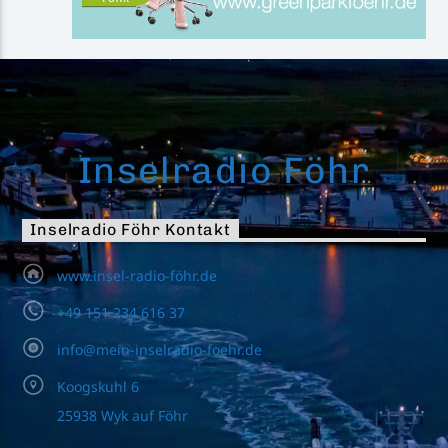
Inselradio Föhr
Inselradio Föhr Kontakt
www.insel-radio-föhr.de
+49 151 234 616 37
info@mein-inselradio-foehr.de
Koogskuhl 6
25938 Wyk auf Föhr