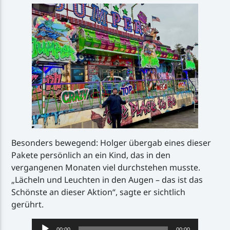
i
o
-
P
l
a
y
e
r
Besonders bewegend: Holger übergab eines dieser
Pakete persönlich an ein Kind, das in den
vergangenen Monaten viel durchstehen musste.
„Lächeln und Leuchten in den Augen – das ist das
Schönste an dieser Aktion“, sagte er sichtlich
gerührt.
Audio-
00:00
00:00