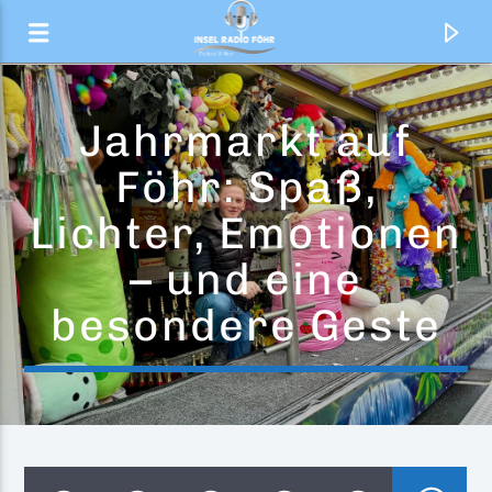
Jahrmarkt auf
Föhr: Spaß,
Lichter, Emotionen
– und eine
besondere Geste
Aktueller Titel
Fantastico
Giovanni Zarrella